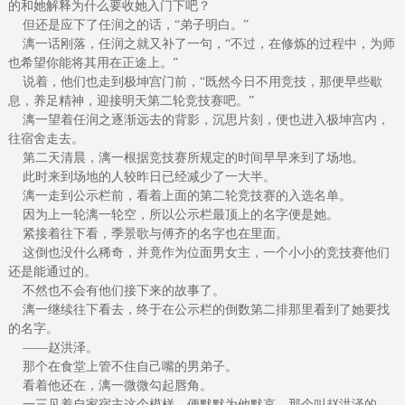
的和她解释为什么要收她入门下吧？
但还是应下了任润之的话，“弟子明白。”
漓一话刚落，任润之就又补了一句，“不过，在修炼的过程中，为师
也希望你能将其用在正途上。”
说着，他们也走到极坤宫门前，“既然今日不用竞技，那便早些歇
息，养足精神，迎接明天第二轮竞技赛吧。”
漓一望着任润之逐渐远去的背影，沉思片刻，便也进入极坤宫内，
往宿舍走去。
第二天清晨，漓一根据竞技赛所规定的时间早早来到了场地。
此时来到场地的人较昨日已经减少了一大半。
漓一走到公示栏前，看着上面的第二轮竞技赛的入选名单。
因为上一轮漓一轮空，所以公示栏最顶上的名字便是她。
紧接着往下看，季景歌与傅齐的名字也在里面。
这倒也没什么稀奇，并竟作为位面男女主，一个小小的竞技赛他们
还是能通过的。
不然也不会有他们接下来的故事了。
漓一继续往下看去，终于在公示栏的倒数第二排那里看到了她要找
的名字。
——赵洪泽。
那个在食堂上管不住自己嘴的男弟子。
看着他还在，漓一微微勾起唇角。
一三见着自家宿主这个模样，便默默为他默哀，那个叫赵洪泽的