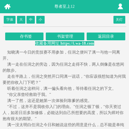
尊者至上12
字体
大
中
小
关灯
存书签
书架管理
返回目录
收藏备用网址:
https://i.wa-18.com
知晓漓一今日的竞技赛不用参加，任润之便叫了漓一与他一同离
开。
漓一走在任润之的旁边，因为任润之走得不快，两人倒像是在悠闲
的散步。
走在半路上，任润之突然开口同漓一说话，“你应该很想知道为何我
要把你收入门下吧？”
听着任润之这样问，漓一偏头看向他，等待着任润之的下文。
“你父亲曾经救助于我。”
漓一了然，这还是她第一次体验到靠爹的感觉。
“不过，这并不是我收你入门的理由。”任润之顿了顿，“你天资过
人，如若日后多加修炼，必能达到自己所想要的高度，所以为师对你
抱有很大的期望。”
漓一没太明白任润之今日和她说这些的用意是什么，总不能是单纯