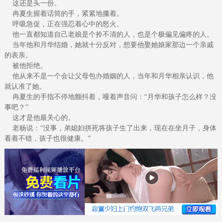
这还是头一份。
冉夏生握着话筒的手，紧紧地攥着。
呼吸急促，正在强忍着心中的怒火。
他一直都知道自己老娘是个拎不清的人，也是个极偏见偏疼的人。
当年他和月华结婚，她就十分反对，想要他娶她娘家那边一个亲戚
的表亲。
被他拒绝。
他从来不是一个会让父母包办婚姻的人，当年和月华相亲认识，他
就认准了她。
冉夏生的手指不停地颤抖着，哑着声音问：“月华和孩子怎么样？没
事吧？”
这才是他最关心的。
老杨说：“没事，弟媳妇拼死将孩子生了出来，现在在坐月子，身体
看着不错，孩子也很健康。”