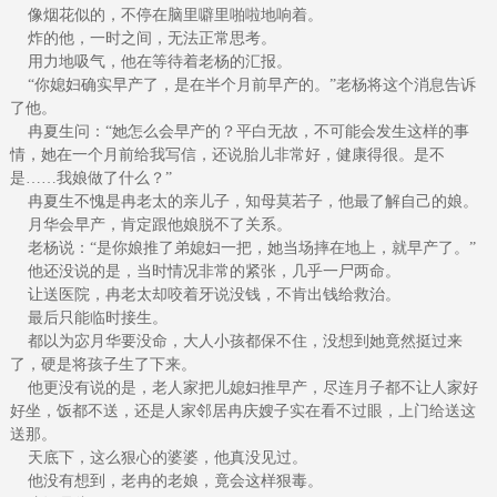
像烟花似的，不停在脑里噼里啪啦地响着。
炸的他，一时之间，无法正常思考。
用力地吸气，他在等待着老杨的汇报。
“你媳妇确实早产了，是在半个月前早产的。”老杨将这个消息告诉
了他。
冉夏生问：“她怎么会早产的？平白无故，不可能会发生这样的事
情，她在一个月前给我写信，还说胎儿非常好，健康得很。是不
是……我娘做了什么？”
冉夏生不愧是冉老太的亲儿子，知母莫若子，他最了解自己的娘。
月华会早产，肯定跟他娘脱不了关系。
老杨说：“是你娘推了弟媳妇一把，她当场摔在地上，就早产了。”
他还没说的是，当时情况非常的紧张，几乎一尸两命。
让送医院，冉老太却咬着牙说没钱，不肯出钱给救治。
最后只能临时接生。
都以为宓月华要没命，大人小孩都保不住，没想到她竟然挺过来
了，硬是将孩子生了下来。
他更没有说的是，老人家把儿媳妇推早产，尽连月子都不让人家好
好坐，饭都不送，还是人家邻居冉庆嫂子实在看不过眼，上门给送这
送那。
天底下，这么狠心的婆婆，他真没见过。
他没有想到，老冉的老娘，竟会这样狠毒。