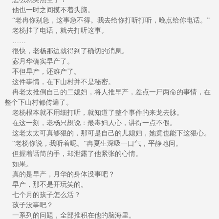
他也一时之间摸不着头脑。
“老冉你别急，这事急不得。我去给你打听打听，晚点给你电话。”
老杨挂了电话，就去打听这事。
……
很快，老杨那边就得到了确切的消息。
宓月华确实早产了。
不但早产，还难产了。
这件事情，在下山村并不是秘密。
冉老太推倒自己的二媳妇，将人推早产，差点一尸两命的事情，在
整个下山村都传遍了。
老杨根本就不用细打听，就知道了整个事件的来龙去脉。
在这一刻，老杨只想说：最毒妇人心，讲得一点不假。
这老太太可真够狠的，那可是自己的儿媳妇，她竟也能下这狠心。
“老杨你说，我听着呢。”冉夏生深吸一口气，平静地问。
但握着话筒的手，却泄露了他紧张的心情。
如果。
真的是早产，月华的身体没事吧？
早产，那不是开玩笑的。
七个月的孩子怎么活？
孩子没事吧？
一系列的问题，全部推积在他的脑海里。