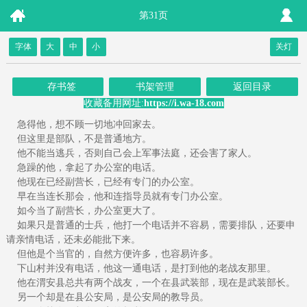
第31页
字体
大
中
小
关灯
存书签
书架管理
返回目录
收藏备用网址:
https://i.wa-18.com
急得他，想不顾一切地冲回家去。
但这里是部队，不是普通地方。
他不能当逃兵，否则自己会上军事法庭，还会害了家人。
急躁的他，拿起了办公室的电话。
他现在已经副营长，已经有专门的办公室。
早在当连长那会，他和连指导员就有专门办公室。
如今当了副营长，办公室更大了。
如果只是普通的士兵，他打一个电话并不容易，需要排队，还要申
请亲情电话，还未必能批下来。
但他是个当官的，自然方便许多，也容易许多。
下山村并没有电话，他这一通电话，是打到他的老战友那里。
他在渭安县总共有两个战友，一个在县武装部，现在是武装部长。
另一个却是在县公安局，是公安局的教导员。