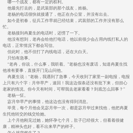
哪一个战友，都有一定的权利。
他最先打去的，是武装部的那个战友，姓杨。
老杨的电话很快就接通了，他正在办公室，并没有出去。
如今是初春，征兵工作早就已经结束，武装部的工作并没有那么
忙。
老杨接到冉夏生的电话时，还愣了一下。
他没有想到，老冉会给他打电话，他以前很少会占用内线打私人的
电话，正常情况下都会写信。
但此时，他不但打了内线电话，还在大白天。
只怕有急事。
“老冉，你说，什么事，我听着。”老杨也没有废话，知道冉夏生找
他准有要事，直接开门见山问他。
冉夏生说：“老杨，我遇到了急事，今天收到了家里一副电报，电报
上只有六个字：月华早产，速回！我这边假条还没有批下来，但担心
老家的情况。你今天有时间，可帮我去老家看看？到底怎么回事？”
老杨一怔。
宓月华早产的事情，他这边也没有得到消息。
毕竟，每个月他会见宓月华一次，都是宓月华过来找他，他把冉夏
生托他转交的钱交给她。
上个月他刚见过她，她怀孕七个月，肚子已经很大，但看着很健
康，精神头也好，看不出来早产的样子。
怎么就突然生了？