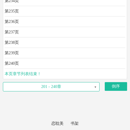
第234页
第235页
第236页
第237页
第238页
第239页
第240页
本页章节列表结束！
倒序
201 - 240章
恋耽美
书架