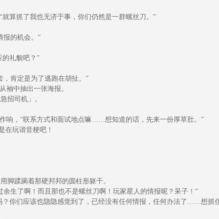
“就算抓了我也无济于事，你们仍然是一群螺丝刀。”
报的机会。”
的礼貌吧？”
，肯定是为了逃跑在胡扯。”
从袖中抽出一张海报。
急招司机」。
作响，“联系方式和面试地点嘛……想知道的话，先来一份厚草肚。”
本是在玩谐音梗吧！
用脚蹂躏着那硬邦邦的圆柱形躯干。
余生了啊！而且那也不是螺丝刀啊！玩家星人的情报呢？呆子！”
吗？你们应该也隐隐感觉到了，已经没有任何情报，任何办法了……想抓住