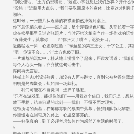
“别说傻话。”土方仍想嘴硬，“这点小事就想让我们放弃？开什么玩
“没错！”近藤用力点头，“我们要取回原本的身体，比赛这才刚刚开
啪嗒。
这时候，一张照片从近藤的衣襟里悄然掉落到桌上。
你下意识偏头看去——照片里，是个穿着绿色和服、头部长着十字
你在松平那里见过这张照片，当时还把这相亲当作一场作戏的玩笑
“近藤先生，莫非你……？”你张大了嘴巴，迟疑开口。
近藤猛地一抖，心虚别过脸：“螺丝星的第三王女，十字公主，其实
“喂，你该不会……？”土方也傻了眼。
一片尴尬的沉默中，桂从地上慢慢坐了起来，严肃发话道：“我们现
每个人心头一颤，齐齐被这句话击中。
席间再无言语。
铁板上的肉片渐渐熟透，却没有人再去翻动，直到它被烤得焦黑难
明明是烤肉聚会，却如同一场葬礼。
——我们可能在不自觉间，选择了逃避。
“只有在游戏里，能抓住他们”——用着这个借口，我们只是，想从
放下手柄，结束狩猎的此刻——我们，不得不面对现实。
这顿所谓的面基，在郁郁寡欢的氛围中落幕，怪猎团队就此解散
你慢慢走在回屯所的路上，心里空落落的。
——好像真的，到了必须考虑如何作为螺丝刀生活的时候了。
//
聚会那晚之后，时间匆匆流逝，转眼已是一周。