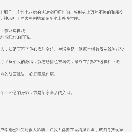
车厢里一堆乱七八糟的快递盒哐哐作响。银时身上万年不换的和服变
，神乐则干脆大剌剌地靠在车座上呼呼大睡。
。
工作麻痹自我。
到能托付的归宿。
人，却消灭不了你心底的空茫。生活像是一辆原本循着既定线路行驶
尽了每个人的激情，就连感情也被磨钝，最终在沉默中选择相互避
骂的胡言乱语，心底隐隐作痛。
个不经意的身影，或是某家商店的入口。
户各地已经受到很大影响。许多人都曾在怪猎游戏里，试图寻找玩家