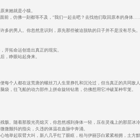
原来她就是小猿。
你面前，仿佛一刻都等不及，“我们一起去吧？去找他们取回原本的身体…
许多的男人。你忽然意识到，原先那些被迫脱轨的日子并不是没有尽头
，开拓命运创造出真正的现实。
后，睁眼站起身来。
便每个人都在这荒唐的螺丝刀人生里挣扎和沉沦过，但当真正的共同敌人
脑袋，往飞船的动力部件上拼命旋转钻凿，仿佛想用它冲破某种牢笼。
残骸。随着那股光亮熄灭，你忽然感到身体一轻，压在灵魂上的那层冰冷
微微颤抖的指尖，久违的体温在血脉中奔涌。
心地举起双臂大叫，新八几乎红了眼眶，桂与伊丽莎白紧紧相拥，土方默