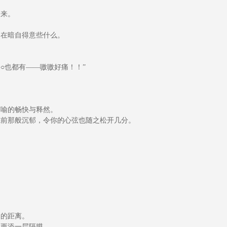
来。
在暗自得意些什么。
○也都有——嗷嗷好痛！！”
喻的畅快与释然。
前那般沉郁，令你的心弦也随之松开几分。
。
的距离。
更添一层隔膜。