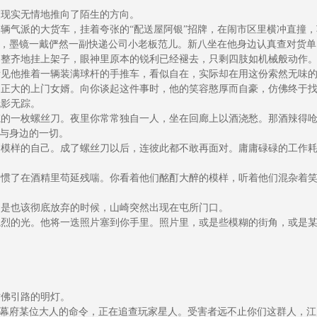
现实无情地推向了陌生的方向。
气派的大货车，挂着夸张的“配送屋阿银”招牌，在闹市区里横冲直撞，
，墨镜一戴俨然一副快递公司小老板范儿。新八坐在他身边认真查对货单
整齐地挂上架子，眼神里原本的锐利已经褪去，只剩四肢如机械般动作
见他推着一辆装满球杆的手推车，看似自在，实际却在用这份索然无味的
正大的上门女婿。向你谈起这件事时，他的笑容憨厚而自豪，仿佛终于找
影无踪。
的一枚螺丝刀。夜里你常常独自一人，坐在回廊上以酒浇愁。那酒辣得呛
与身边的一切。
模样的自己。成了螺丝刀以后，连彼此都不敢再面对。庸庸碌碌的工作耗
惯了在酒精里苟延残喘。你看着他们酩酊大醉的模样，听着他们混杂着笑
是也该彻底放弃的时候，山崎突然出现在屯所门口。
烈的光。他将一迭照片塞到你手里。照片里，或是些模糊的街角，或是某
佛引路的明灯。
幕府某位大人的命令，正在追查玩家星人。受害者远不止你们这群人，江