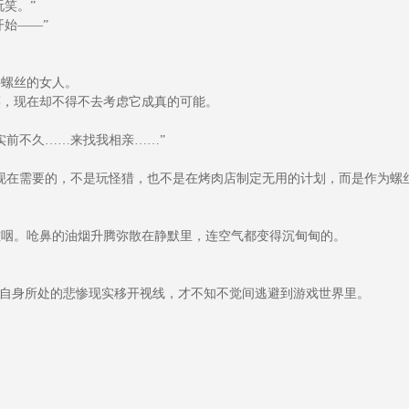
笑。”
始——”
螺丝的女人。
，现在却不得不去考虑它成真的可能。
前不久……来找我相亲……”
在需要的，不是玩怪猎，也不是在烤肉店制定无用的计划，而是作为螺丝
咽。呛鼻的油烟升腾弥散在静默里，连空气都变得沉甸甸的。
自身所处的悲惨现实移开视线，才不知不觉间逃避到游戏世界里。
。