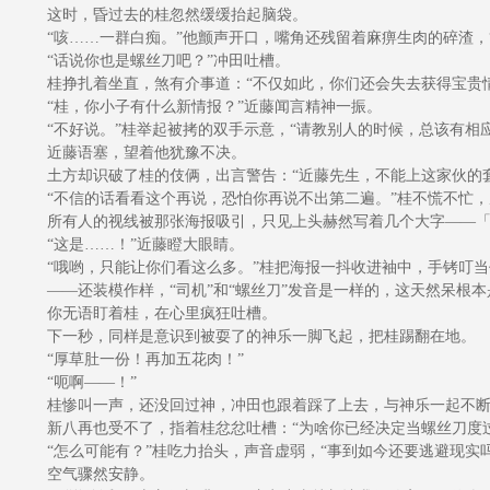
这时，昏过去的桂忽然缓缓抬起脑袋。
“咳……一群白痴。”他颤声开口，嘴角还残留着麻痹生肉的碎渣，
“话说你也是螺丝刀吧？”冲田吐槽。
桂挣扎着坐直，煞有介事道：“不仅如此，你们还会失去获得宝贵情
“桂，你小子有什么新情报？”近藤闻言精神一振。
“不好说。”桂举起被拷的双手示意，“请教别人的时候，总该有相应
近藤语塞，望着他犹豫不决。
土方却识破了桂的伎俩，出言警告：“近藤先生，不能上这家伙的套
“不信的话看看这个再说，恐怕你再说不出第二遍。”桂不慌不忙，
所有人的视线被那张海报吸引，只见上头赫然写着几个大字——「
“这是……！”近藤瞪大眼睛。
“哦哟，只能让你们看这么多。”桂把海报一抖收进袖中，手铐叮当
——还装模作样，“司机”和“螺丝刀”发音是一样的，这天然呆根
你无语盯着桂，在心里疯狂吐槽。
下一秒，同样是意识到被耍了的神乐一脚飞起，把桂踢翻在地。
“厚草肚一份！再加五花肉！”
“呃啊——！”
桂惨叫一声，还没回过神，冲田也跟着踩了上去，与神乐一起不断
新八再也受不了，指着桂忿忿吐槽：“为啥你已经决定当螺丝刀度过
“怎么可能有？”桂吃力抬头，声音虚弱，“事到如今还要逃避现实
空气骤然安静。