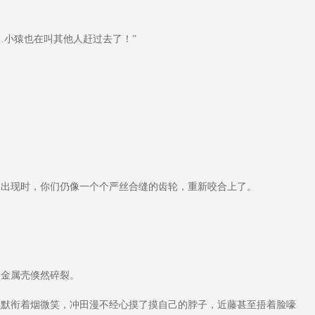
…小猿也在叫其他人赶过去了！”
。
出现时，你们仍像一个个严丝合缝的齿轮，重新咬合上了。
金属壳倏然碎裂。
默衔着烟微笑，冲田漫不经心摸了摸自己的脖子，近藤甚至捂着脸嚎