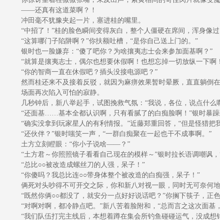
——还真有这道菜啊？！
冲田毫不犹豫夹起一片，塞进桂的嘴里。
“中招了！”桂的脸色瞬间变得灰白，整个人僵硬在席间，浑身像过
“这算哪门子陷阱啊？”你扶额吐槽，“是你自己送上门的。”
银时也一脸嫌弃：“傻了吧你？为啥攘夷志士会来参加面基啊？”
“就算是攘夷志士，偶尔也想要休假啊！也想忘掉一切放纵一下啊！
“你的智商一直在休假吧？插头没接电源吧？”
然而桂还来不及接着反驳，就因为麻痹效果暂时晕厥，直直躺倒在
场面再次陷入可怕的寂静。
几秒钟后，新八举起手，试图挽救气氛：“我说，各位，说点什么啊
“还面基……基本全都认识啊，只有看腻了的白痴脸啊！”银时暴躁
“确实没拿到玩家星人的有利情报。”近藤郑重回答，“但是怪猎把
“还伙伴？”银时嗤笑一声，“一群白痴聚在一起也干不成事啊。”
土方立刻瞪眼：“你小子说啥——？”
“土方君～你照照镜子看看自己现在的模样～”银时拉长语调嘲讽，
“总比○○被改造成螺丝刀的人强，呆子！”
“你傻吗？我总比连○○带身体整个被改造的白痴强，呆子！”
俩死对头吵得不可开交之际，你和新八对视一眼，同时无可奈何地
“既然你俩○○都没了，就安分一点好好说话吧？”你搁下筷子，正色
“对啊对啊，都冷静点吧。”新八苦着脸附和，“总而言之这次面基
“我们队伍打完主线后，本想着蹲在集会所钓鱼碰碰运气，没成想钓