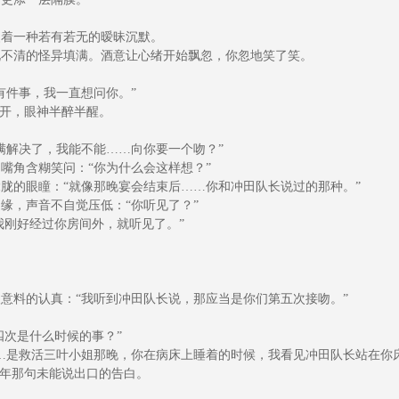
着一种若有若无的暧昧沉默。
不清的怪异填满。酒意让心绪开始飘忽，你忽地笑了笑。
件事，我一直想问你。”
开，眼神半醉半醒。
解决了，我能不能……向你要一个吻？”
角含糊笑问：“你为什么会这样想？”
的眼瞳：“就像那晚宴会结束后……你和冲田队长说过的那种。”
，声音不自觉压低：“你听见了？”
我刚好经过你房间外，就听见了。”
料的认真：“我听到冲田队长说，那应当是你们第五次接吻。”
四次是什么时候的事？”
是救活三叶小姐那晚，你在病床上睡着的时候，我看见冲田队长站在你床
年那句未能说出口的告白。