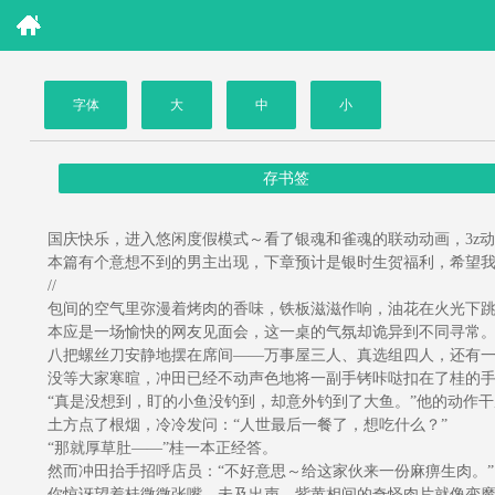
字体
大
中
小
存书签
国庆快乐，进入悠闲度假模式～看了银魂和雀魂的联动动画，3z动
本篇有个意想不到的男主出现，下章预计是银时生贺福利，希望我
//
包间的空气里弥漫着烤肉的香味，铁板滋滋作响，油花在火光下跳
本应是一场愉快的网友见面会，这一桌的气氛却诡异到不同寻常
八把螺丝刀安静地摆在席间——万事屋三人、真选组四人，还有一
没等大家寒暄，冲田已经不动声色地将一副手铐咔哒扣在了桂的手
“真是没想到，盯的小鱼没钓到，却意外钓到了大鱼。”他的动作干
土方点了根烟，冷冷发问：“人世最后一餐了，想吃什么？”
“那就厚草肚——”桂一本正经答。
然而冲田抬手招呼店员：“不好意思～给这家伙来一份麻痹生肉。”
你惊讶望着桂微微张嘴，未及出声，紫黄相间的奇怪肉片就像变魔