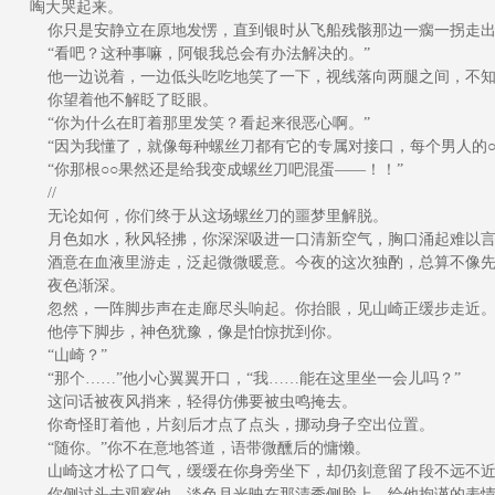
啕大哭起来。
你只是安静立在原地发愣，直到银时从飞船残骸那边一瘸一拐走出
“看吧？这种事嘛，阿银我总会有办法解决的。”
他一边说着，一边低头吃吃地笑了一下，视线落向两腿之间，不知
你望着他不解眨了眨眼。
“你为什么在盯着那里发笑？看起来很恶心啊。”
“因为我懂了，就像每种螺丝刀都有它的专属对接口，每个男人的○
“你那根○○果然还是给我变成螺丝刀吧混蛋——！！”
//
无论如何，你们终于从这场螺丝刀的噩梦里解脱。
月色如水，秋风轻拂，你深深吸进一口清新空气，胸口涌起难以言
酒意在血液里游走，泛起微微暖意。今夜的这次独酌，总算不像先
夜色渐深。
忽然，一阵脚步声在走廊尽头响起。你抬眼，见山崎正缓步走近
他停下脚步，神色犹豫，像是怕惊扰到你。
“山崎？”
“那个……”他小心翼翼开口，“我……能在这里坐一会儿吗？”
这问话被夜风捎来，轻得仿佛要被虫鸣掩去。
你奇怪盯着他，片刻后才点了点头，挪动身子空出位置。
“随你。”你不在意地答道，语带微醺后的慵懒。
山崎这才松了口气，缓缓在你身旁坐下，却仍刻意留了段不远不近
你侧过头去观察他，淡色月光映在那清秀侧脸上，给他拘谨的表情