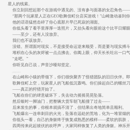
星人的线索。
你立刻回想起那个在游戏中遇见的、没有参与面基的女忍角色——
“那两个玩家星人正在GEO歌舞伎町分店买游戏！”山崎激动凑到
他的话语猛然击碎了你心底那片早已死寂的湖面。
你低头看了看手里厚厚一迭照片，又抬头看向眼前这个比平日耀眼
——至少，还有人没放弃。
我们也不该放弃。
没错。所谓面对现实，不是接受命运逆来顺受，而是要与现实搏斗
堆积在心头的灰烬被一点点拂去。你阖上眼，仰天长长吐出一口气
“走吧。”
你听见自己说，声音沙哑却坚定。
……
在山崎和小猿的带领下，你们很快聚齐了怪猎团队的旧日伙伴。即
歌舞伎町上空，玩家星人的飞船低沉轰鸣。你们操起自己的螺丝刀
——真正的狩猎开始了。
飞船在你们的肆意破坏下，失去动力摇摇晃晃坠落。
然后银时一脚油门，把整辆大货车朝飞船撞了过去——
后来发生的事，你根本就搞不清了，但结果出奇地简单且顺利。
飞船爆出一连串刺目的火光，坠落在远处的荒地，化为一堆冒烟的
你低头一看，自己的身躯终于恢复成熟悉的模样——柔软的肌肤，
四周传来此起彼伏的欢呼声，大家同样恢复了人类的身躯。神乐开