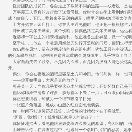
怪猎团队的成员们，各自走上了截然不同的道路——或者说，是被
万事屋三人竟真的改行做了送货司机。你时常会在街上看到他们那辆
成了白背心，下巴上蓄着来不及刮的胡茬，嘴里叼烟抱怨运费太便宜
土方开始在五金店打工。你在店里遇见他时，他正把一根根螺丝刀
冲田成了高尔夫球童。某个傍晚，你偶然路过高尔夫球场，远远看
近藤和十字公主的相亲相当顺利。他正准备远赴异星，做一个光明
至于桂……他在一个凌晨用螺丝刀头拧开监狱的门后，便消失得无
你仍留在原地，留在这间冷清的真选组屯所，犹如工具箱中被遗忘
的列车骤然脱轨，你被困在这具沉重的金属身体里，几乎毁掉了自己
大家渐渐失去了联络。不是因为冷漠，而是因为没有人能忍受这副
开。
偶尔，你会在夜晚的酒吧里碰见土方和冲田。他们与你一样，也习
——你开始明白，大家是真的放弃了。
可是某一天，当你几乎要被这麻木的现实吞没，开始怀疑自己是不
他比你印象中清瘦了许多，脸颊都凹下去了一点，可双眼仍闪着炽
你正想要细看，却被另一个细节吸引了目光——
一张照片角落里，堆成小山般的红豆面包包装袋。
你一时间不知该哭还是该笑，连惯性的吐槽都卡在了喉咙里。
“阿景，我找到了！我发现玩家星人的踪迹了！”
你怔怔地抬头，看见他眼底燃烧着许久未见的希望，亮闪闪的，仿
山崎告诉你，在调查过程中，他遇到一个名叫“小猿”的忍者。她奉