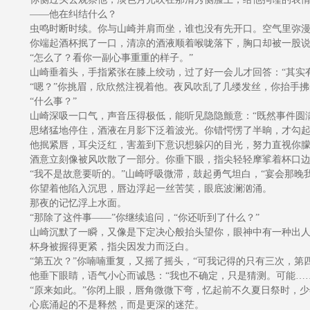
——他在纠结什么？
虫鸣时断时续。你与山崎并肩而坐，谁也没有先开口。空气里弥漫
你端起酒杯抿了一口，清凉的酒液顺着喉咙落下，胸口却被一股说
“怎么了？看你一副心事重重的样子。”
山崎垂着头，手指紧张在膝上绞动，过了好一会儿才回答：“其实有
“嗯？”你挑眉，欣欣然注视着他。夜风吹乱了几缕发丝，你抬手拂
“什么事？”
山崎深吸一口气，声音压得极低，能听见隐隐颤意：“既然事件圆满
思绪猛地停住，酒液在月影下泛着波光。你错愕愣了半晌，才勾起嘴
他抿紧唇，耳尖泛红，害羞到下意识想躲闪的目光，努力直视你朦胧
酒意立刻像被风吹散了一部分。你垂下眼，指尖轻轻摩挲着杯口边缘
“我不是故意要听的。”山崎呼吸微滞，鼓起勇气坦白，“宴会那晚
你望着他陷入沉思，唇边浮起一丝苦笑，眼底波澜汹涌。
那夜的记忆浮上水面。
“那除了这件事——”你继续追问，“你还听到了什么？”
山崎沉默了一瞬，又像是下定决心般抬头望你，眼神中有一种出人意
杯身被握得更紧，指尖因发力而泛白。
“第五次？”你喃喃重复，又摇了摇头，“可我记得的只有三次，第
他垂下眼睛，语气小心而诚恳：“我也不确定，只是猜测。可能……
“原来如此。”你闭上眼，唇角微微下弯，忆起前不久夏日祭时，少
心底涌起的不是释然，而是更深的迷茫。