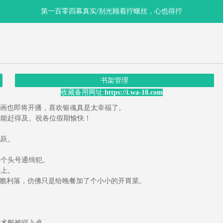
第一百零四幕真实/别光顾着拧螺丝，心也得拧
书架管理
收藏备用网址:
https://i.wa-18.com
画也即将开播，喜欢银魂真是太幸福了。
能赶得及。祝各位假期愉快！
跃。
。
个头号通缉犯。
上。
脆利落，仿佛只是给晚餐加了个小小的开胃菜。
术般被端上桌。