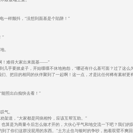
电一样颤抖，“没想到面基是个陷阱！”
”
地。
！难得大家出来面基——”
到几乎要掀桌子，开始喋喋不休地抱怨，“哪还有什么基可面？过了这么
我们、把目的相同的伙伴聚到了一起啊！这一点，才是比任何稀有素材更有
“能照出白痴快去看！”
叹气。
劝架道，“大家都是同病相怜，应该互帮互助。”
，也算是为商量今后怎么做才开的，大伙心平气和地交流一下吧？我们的
到了你们这群没屁用的东西。”土方止住与银时的争吵，抱着双臂不爽回