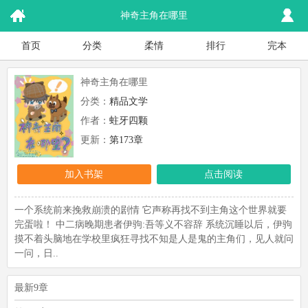
神奇主角在哪里
首页
分类
柔情
排行
完本
神奇主角在哪里
分类：
精品文学
作者：
蛀牙四颗
更新：
第173章
加入书架
点击阅读
一个系统前来挽救崩溃的剧情 它声称再找不到主角这个世界就要
完蛋啦！ 中二病晚期患者伊驹:吾等义不容辞 系统沉睡以后，伊驹
摸不着头脑地在学校里疯狂寻找不知是人是鬼的主角们，见人就问
一问，日..
最新9章