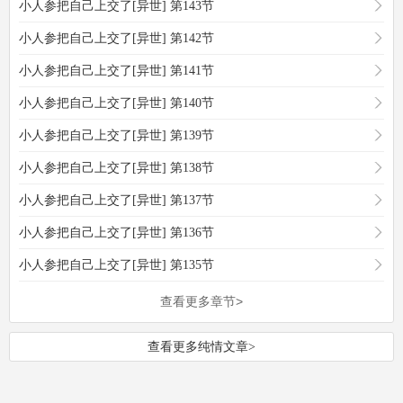
小人参把自己上交了[异世] 第143节
小人参把自己上交了[异世] 第142节
小人参把自己上交了[异世] 第141节
小人参把自己上交了[异世] 第140节
小人参把自己上交了[异世] 第139节
小人参把自己上交了[异世] 第138节
小人参把自己上交了[异世] 第137节
小人参把自己上交了[异世] 第136节
小人参把自己上交了[异世] 第135节
查看更多章节>
查看更多纯情文章>