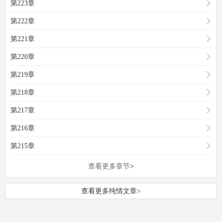
第223章
第222章
第221章
第220章
第219章
第218章
第217章
第216章
第215章
查看更多章节>
查看更多纯情文章>